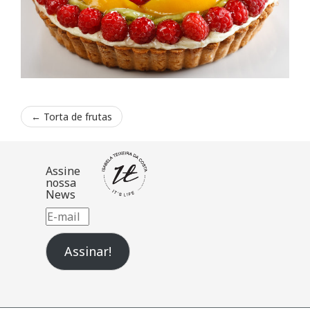
←
Torta de frutas
Assine
nossa
News
E-
mail
Assinar!