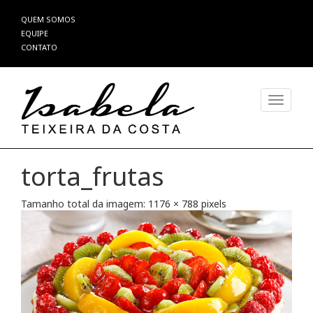
Pular
QUEM SOMOS
para
EQUIPE
o
CONTATO
conteúdo
Alterna
torta_frutas
Tamanho total da imagem:
1176
×
788
pixels