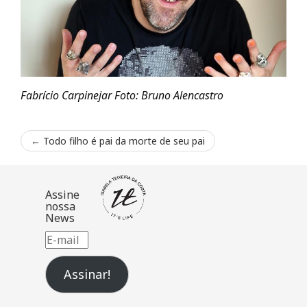
Fabrício Carpinejar Foto: Bruno Alencastro
←
Todo filho é pai da morte de seu pai
Assine
nossa
News
E-
mail
Assinar!