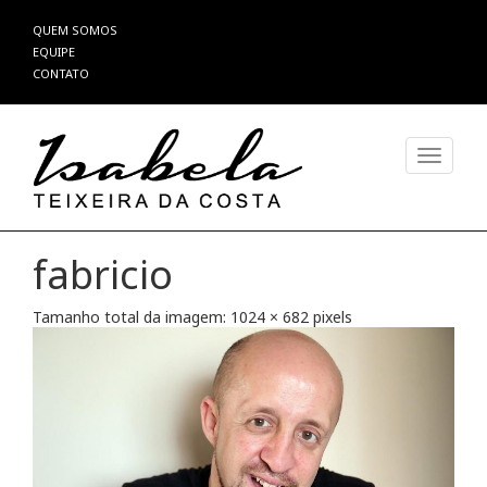
Pular
QUEM SOMOS
para
EQUIPE
o
CONTATO
conteúdo
Alterna
fabricio
Tamanho total da imagem:
1024
×
682
pixels