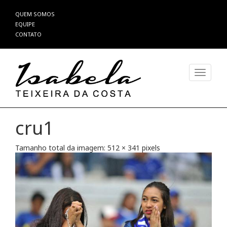
Pular
QUEM SOMOS
para
EQUIPE
o
CONTATO
conteúdo
Alterna
cru1
Tamanho total da imagem:
512
×
341
pixels