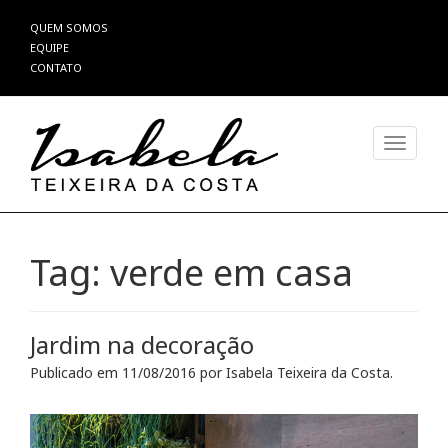
Pular
QUEM SOMOS
para
EQUIPE
o
CONTATO
conteúdo
Alterna
Tag:
verde em casa
Jardim na decoração
Publicado em
11/08/2016
por
Isabela Teixeira da Costa
.