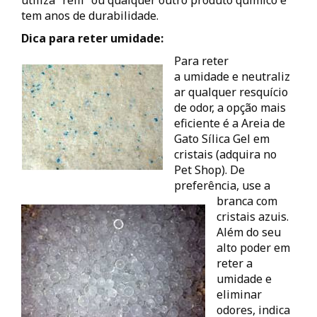
utiliza “refil” ou qualquer outro produto químico e
tem anos de durabilidade.
Dica para reter umidade:
Para reter
a umidade e neutraliz
ar qualquer resquício
de odor, a opção mais
eficiente é a Areia de
Gato Sílica Gel em
cristais (adquira no
Pet Shop). De
preferência, use a
branca com
cristais azuis.
Além do seu
alto poder em
reter a
umidade e
eliminar
odores, indica