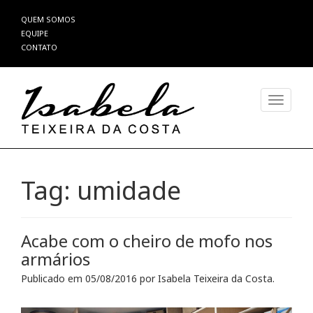
Pular
QUEM SOMOS
para
EQUIPE
o
CONTATO
conteúdo
Alterna
Tag:
umidade
Acabe com o cheiro de mofo nos
armários
Publicado em
05/08/2016
por
Isabela Teixeira da Costa
.