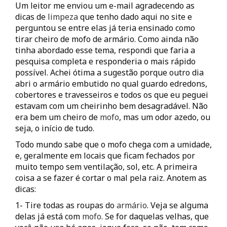
Um leitor me enviou um e-mail agradecendo as
dicas de
limpeza
que tenho dado aqui no site e
perguntou se entre elas já teria ensinado como
tirar cheiro de mofo de armário. Como ainda não
tinha abordado esse tema, respondi que faria a
pesquisa completa e responderia o mais rápido
possível. Achei ótima a sugestão porque outro dia
abri o armário embutido no qual guardo edredons,
cobertores e travesseiros e todos os que eu peguei
estavam com um cheirinho bem desagradável. Não
era bem um cheiro de
mofo
, mas um odor azedo, ou
seja, o início de tudo.
Todo mundo sabe que o mofo chega com a umidade,
e, geralmente em locais que ficam fechados por
muito tempo sem ventilação, sol, etc. A primeira
coisa a se fazer é cortar o mal pela raiz. Anotem as
dicas:
1- Tire todas as roupas do
armário
. Veja se alguma
delas já está com
mofo
. Se for daquelas velhas, que