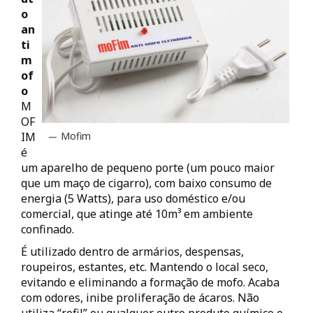
o
an
ti
m
of
o
M
OF
IM
Mofim
é
um aparelho de pequeno porte (um pouco maior
que um maço de cigarro), com baixo consumo de
energia (5 Watts), para uso doméstico e/ou
comercial, que atinge até 10m³ em ambiente
confinado.
É utilizado dentro de armários, despensas,
roupeiros, estantes, etc. Mantendo o local seco,
evitando e eliminando a formação de mofo. Acaba
com odores, inibe proliferação de ácaros. Não