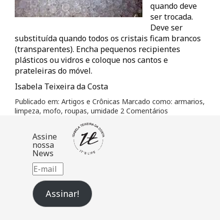
quando deve
ser trocada.
Deve ser
substituída quando todos os cristais ficam brancos
(transparentes). Encha pequenos recipientes
plásticos ou vidros e coloque nos cantos e
prateleiras do móvel.
Isabela Teixeira da Costa
Publicado em:
Artigos e Crônicas
Marcado como:
armarios
,
limpeza
,
mofo
,
roupas
,
umidade
2 Comentários
Assine
nossa
News
E-
mail
Assinar!