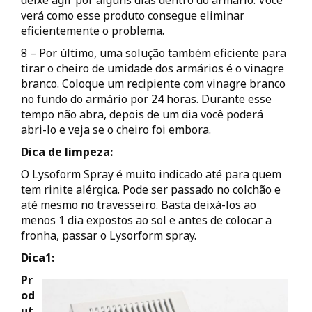
deixe agir por alguns dias dentro do armário. Você
verá como esse produto consegue eliminar
eficientemente o problema.
8 – Por último, uma solução também eficiente para
tirar o cheiro de umidade dos armários é o vinagre
branco. Coloque um recipiente com vinagre branco
no fundo do armário por 24 horas. Durante esse
tempo não abra, depois de um dia você poderá
abri-lo e veja se o cheiro foi embora.
Dica de limpeza:
O Lysoform Spray é muito indicado até para quem
tem rinite alérgica. Pode ser passado no colchão e
até mesmo no travesseiro. Basta deixá-los ao
menos 1 dia expostos ao sol e antes de colocar a
fronha, passar o Lysorform spray.
Dica1:
Pr
od
ut