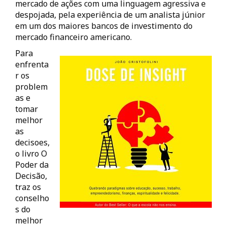
mercado de ações com uma linguagem agressiva e
despojada, pela experiência de um analista júnior
em um dos maiores bancos de investimento do
mercado financeiro americano.
Para
enfrenta
r os
problem
as e
tomar
melhor
as
decisoes,
o livro O
Poder da
Decisão,
traz os
conselho
s do
melhor