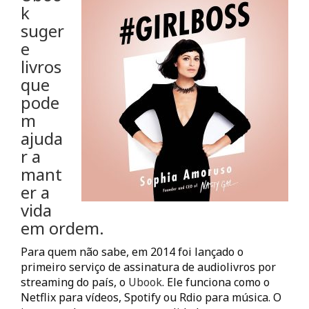
k
suger
e
livros
que
pode
m
ajuda
r a
mant
er a
vida
em ordem.
Para quem não sabe, em 2014 foi lançado o
primeiro serviço de assinatura de audiolivros por
streaming do país, o
Ubook
. Ele funciona como o
Netflix para vídeos, Spotify ou Rdio para música. O