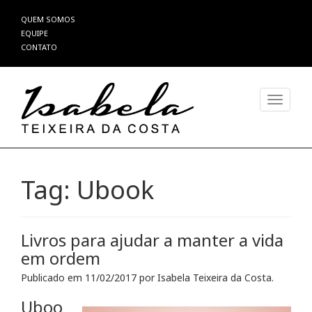
Pular
QUEM SOMOS
para
EQUIPE
o
CONTATO
conteúdo
Alterna
Tag:
Ubook
Livros para ajudar a manter a vida
em ordem
Publicado em
11/02/2017
por
Isabela Teixeira da Costa
.
Uboo