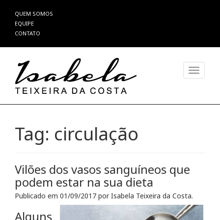
Pular
QUEM SOMOS
para
EQUIPE
o
CONTATO
conteúdo
Alterna
Tag:
circulação
Vilões dos vasos sanguíneos que
podem estar na sua dieta
Publicado em
01/09/2017
por
Isabela Teixeira da Costa
.
Alguns