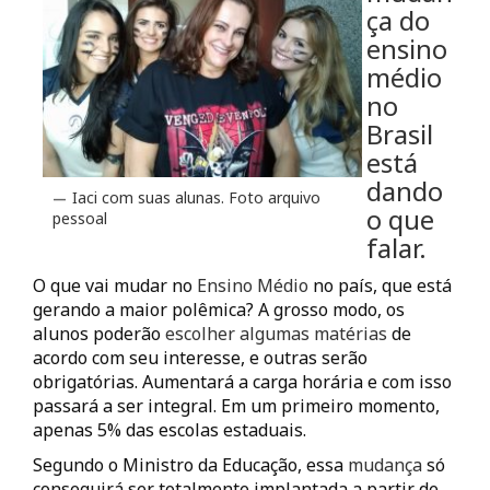
ça do
ensino
médio
no
Brasil
está
dando
Iaci com suas alunas. Foto arquivo
o que
pessoal
falar.
O que vai mudar no
Ensino Médio
no país, que está
gerando a maior polêmica? A grosso modo, os
alunos poderão
escolher algumas matérias
de
acordo com seu interesse, e outras serão
obrigatórias. Aumentará a carga horária e com isso
passará a ser integral. Em um primeiro momento,
apenas 5% das escolas estaduais.
Segundo o Ministro da Educação, essa
mudança
só
conseguirá ser totalmente implantada a partir de