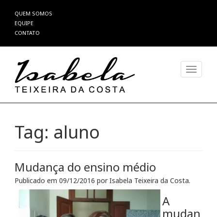
Pular
QUEM SOMOS
para
EQUIPE
o
CONTATO
conteúdo
Alterna
Tag:
aluno
Mudança do ensino médio
Publicado em
09/12/2016
por
Isabela Teixeira da Costa
.
A
mudan