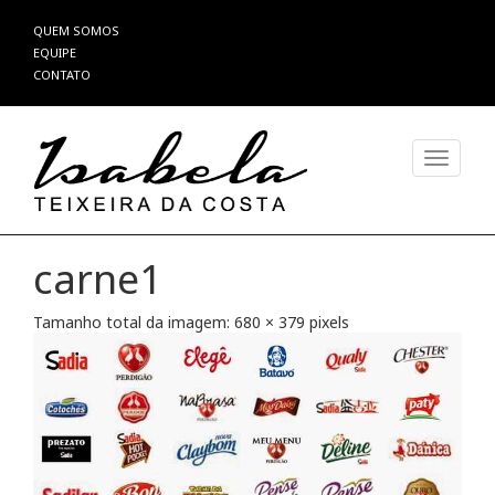
Pular
QUEM SOMOS
para
EQUIPE
o
CONTATO
conteúdo
Alterna
carne1
Tamanho total da imagem:
680
×
379
pixels