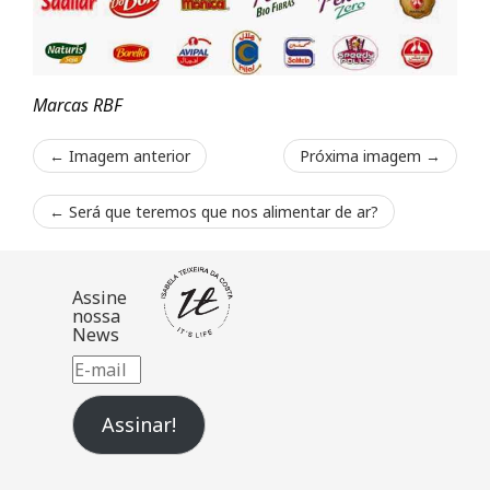
Marcas RBF
← Imagem anterior
Próxima imagem →
←
Será que teremos que nos alimentar de ar?
Assine
nossa
News
E-
mail
Assinar!