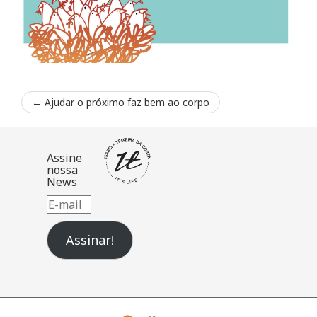
←
Ajudar o próximo faz bem ao corpo
Assine
nossa
News
E-
mail
Assinar!