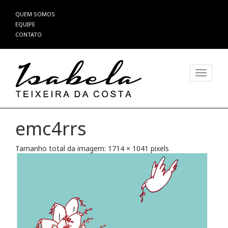
Pular
QUEM SOMOS
para
EQUIPE
o
CONTATO
conteúdo
Alterna
emc4rrs
Tamanho total da imagem:
1714
×
1041
pixels