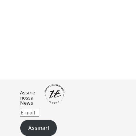
a
)
Assine
nossa
News
E-
mail
Assinar!