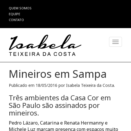
Pular
QUEM SOMOS
para
EQUIPE
o
CONTATO
conteúdo
Alterna
Mineiros em Sampa
Publicado em
18/05/2016
por
Isabela Teixeira da Costa
.
Três ambientes da
Casa Cor
em
São Paulo são assinados por
mineiros.
Pedro Lázaro, Catarina e Renata Hermanny e
Michele Luz marcam presença com espaços muito