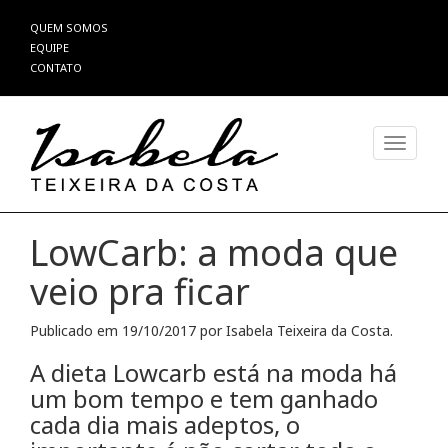
Pular
QUEM SOMOS
para
EQUIPE
o
CONTATO
conteúdo
Alterna
LowCarb: a moda que
veio pra ficar
Publicado em
19/10/2017
por
Isabela Teixeira da Costa
.
A dieta Lowcarb está na moda há
um bom tempo e tem ganhado
cada dia mais adeptos, o