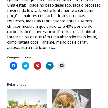
uma estabilidade no peso desejado, faça o processo
inverso da lowcarb: volte lentamente a consumir
porções maiores dos carboidratos nas suas
refeições, mas não tanto quanto antes. Exames
clínicos mostram que entre 25 e 40% por dia do
carboidrato é o necessário. “Prefira os carboidratos
integrais ou os que têm uma absorção mais lenta,
como batata doce, inhame, mandioca e cará”,
acrescenta a nutricionista.
Compartilhe isso:
C
C
C
C
C
l
l
l
l
l
i
i
i
i
i
q
q
q
q
q
u
u
u
u
u
e
e
e
e
e
p
p
p
p
p
Relacionado
a
a
a
a
a
r
r
r
r
r
a
a
a
a
a
c
c
c
c
e
o
o
o
o
n
m
m
m
m
v
p
p
p
p
i