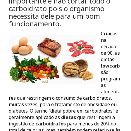
importante é não cortar todo o
carboidrato pois o organismo
necessita dele para um bom
funcionamento.
Criadas
na
década
de 90, as
dietas
lowcarb
são
program
as
alimenta
res que restringem o consumo de carboidratos,
muitas vezes, para o tratamento de obesidade ou
diabetes. O termo “dieta pobre em carboidratos” é
geralmente aplicado às
dietas
que restringem a
ingestão de
carboidratos
para menos de 20% do
total de calorias, mas, também podem referir-se às