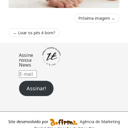
Próxima imagem →
←
Lixar os pés é bom?
Assine
nossa
News
E-
mail
Assinar!
Site desenvolvido por
Agência de Marketing