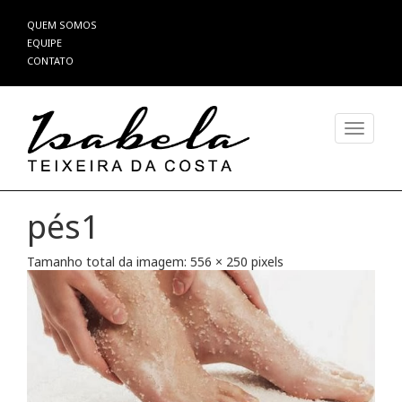
Pular
QUEM SOMOS
para
EQUIPE
o
CONTATO
conteúdo
Alterna
pés1
Tamanho total da imagem:
556
×
250
pixels