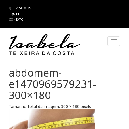
Pular
QUEM SOMOS
para
EQUIPE
o
CONTATO
conteúdo
Alterna
abdomem-
e1470969579231-
300×180
Tamanho total da imagem:
300
×
180
pixels