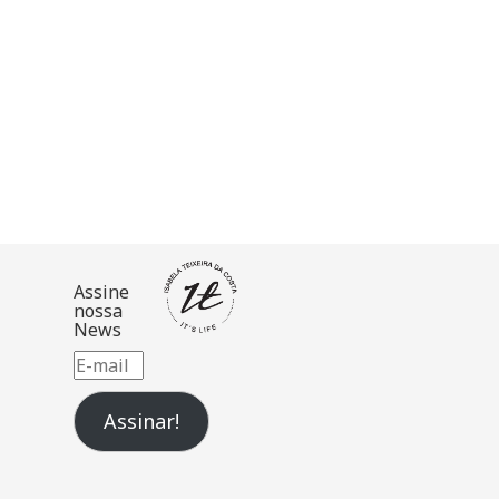
Assine
nossa
News
E-
mail
Assinar!