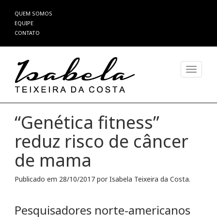
Pular
QUEM SOMOS
para
EQUIPE
o
CONTATO
conteúdo
Alterna
“Genética fitness”
reduz risco de câncer
de mama
Publicado em
28/10/2017
por
Isabela Teixeira da Costa
.
Pesquisadores norte-americanos