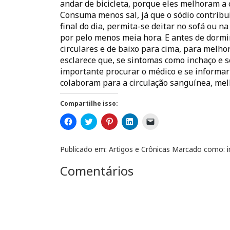
andar de bicicleta, porque eles melhoram a c
Consuma menos sal, já que o sódio contribui
final do dia, permita-se deitar no sofá ou n
por pelo menos meia hora. E antes de dorm
circulares e de baixo para cima, para melhora
esclarece que, se sintomas como inchaço e 
importante procurar o médico e se informar
colaboram para a circulação sanguínea, melh
Compartilhe isso:
C
C
C
C
C
l
l
l
l
l
i
i
i
i
i
q
q
q
q
q
u
u
u
u
u
Publicado em:
Artigos e Crônicas
Marcado como:
e
e
e
e
e
p
p
p
p
p
Comentários
a
a
a
a
a
r
r
r
r
r
a
a
a
a
a
c
c
c
c
e
o
o
o
o
n
m
m
m
m
v
p
p
p
p
i
a
a
a
a
a
r
r
r
r
r
t
t
t
t
u