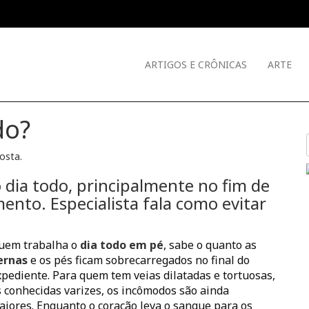
ARTIGOS E CRÔNICAS
ARTE
do?
Costa
.
 dia todo, principalmente no fim de
to. Especialista fala como evitar
uem trabalha o
dia todo em pé
, sabe o quanto as
ernas
e os pés ficam sobrecarregados no final do
xpediente. Para quem tem veias dilatadas e tortuosas,
s conhecidas varizes, os incômodos são ainda
aiores. Enquanto o coração leva o sangue para os