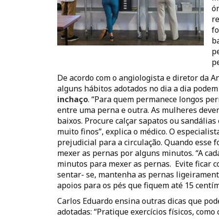
ó
r
f
b
p
pe
De acordo com o angiologista e diretor da An
alguns hábitos adotados no dia a dia podem
inchaço
. “Para quem permanece longos perí
entre uma perna e outra. As mulheres devem
baixos. Procure calçar sapatos ou sandálias
muito finos”, explica o médico. O especiali
prejudicial para a circulação. Quando esse fo
mexer as pernas por alguns minutos. “A cada
minutos para mexer as pernas. Evite ficar 
sentar- se, mantenha as pernas ligeirament
apoios para os pés que fiquem até 15 centím
Carlos Eduardo ensina outras dicas que po
adotadas: “Pratique exercícios físicos, como 