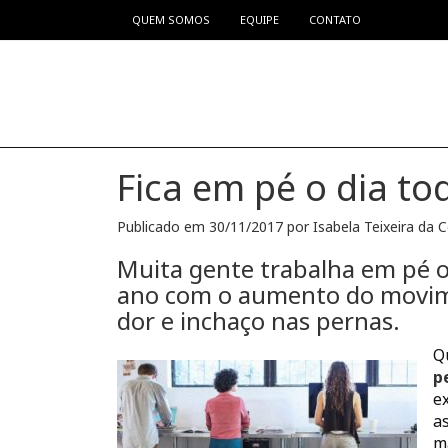
QUEM SOMOS
EQUIPE
CONTATO
Pular para o conteúdo
Fica em pé o dia to
Publicado em
30/11/2017
por
Isabela Teixeira da 
Muita gente trabalha em pé o
ano com o aumento do movimen
dor e inchaço nas pernas.
Q
p
e
a
m