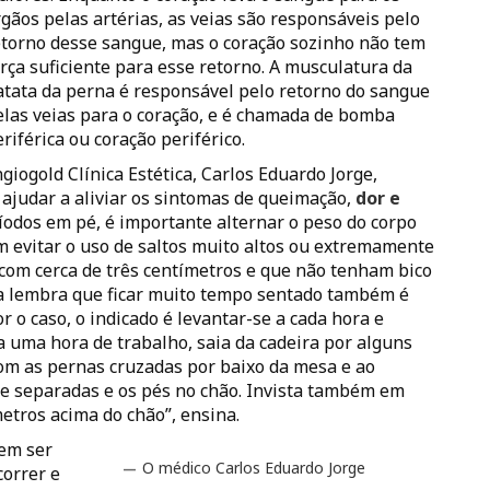
rgãos pelas artérias, as veias são responsáveis pelo
etorno desse sangue, mas o coração sozinho não tem
orça suficiente para esse retorno. A musculatura da
atata da perna é responsável pelo retorno do sangue
elas veias para o coração, e é chamada de bomba
riférica ou coração periférico.
giogold Clínica Estética, Carlos Eduardo Jorge,
 ajudar a aliviar os sintomas de queimação,
dor e
odos em pé, é importante alternar o peso do corpo
 evitar o uso de saltos muito altos ou extremamente
 com cerca de três centímetros e que não tenham bico
sta lembra que ficar muito tempo sentado também é
r o caso, o indicado é levantar-se a cada hora e
 uma hora de trabalho, saia da cadeira por alguns
com as pernas cruzadas por baixo da mesa e ao
e separadas e os pés no chão. Invista também em
etros acima do chão”, ensina.
dem ser
O médico Carlos Eduardo Jorge
correr e