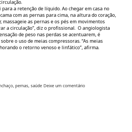
irculação.
 para a retenção de líquido. Ao chegar em casa no
a cama com as pernas para cima, na altura do coração,
ir, massageie as pernas e os pés em movimentos
r a circulação”, diz o profissional. O angiologista
sensação de peso nas perdas se acentuarem, é
 sobre o uso de meias compressoras. “As meias
orando o retorno venoso e linfático”, afirma.
inchaço
,
pernas
,
saúde
Deixe um comentário