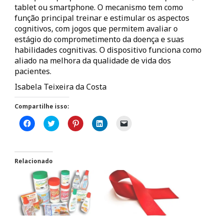
tablet ou smartphone. O mecanismo tem como
função principal treinar e estimular os aspectos
cognitivos, com jogos que permitem avaliar o
estágio do comprometimento da doença e suas
habilidades cognitivas. O dispositivo funciona como
aliado na melhora da qualidade de vida dos
pacientes.
Isabela Teixeira da Costa
Compartilhe isso:
C
C
C
C
C
l
l
l
l
l
i
i
i
i
i
q
q
q
q
q
u
u
u
u
u
e
e
e
e
e
p
p
p
p
p
Relacionado
a
a
a
a
a
r
r
r
r
r
a
a
a
a
a
c
c
c
c
e
o
o
o
o
n
m
m
m
m
v
p
p
p
p
i
a
a
a
a
a
r
r
r
r
r