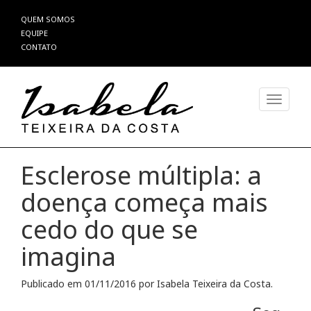
Pular
QUEM SOMOS
para
EQUIPE
o
CONTATO
conteúdo
Alterna
Esclerose múltipla: a
doença começa mais
cedo do que se
imagina
Publicado em
01/11/2016
por
Isabela Teixeira da Costa
.