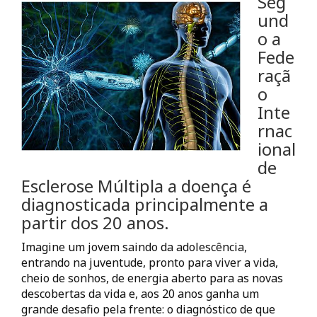
Seg
und
o a
Fede
raçã
o
Inte
rnac
ional
de
Esclerose Múltipla a doença é
diagnosticada principalmente a
partir dos 20 anos.
Imagine um jovem saindo da adolescência,
entrando na juventude, pronto para viver a vida,
cheio de sonhos, de energia aberto para as novas
descobertas da vida e, aos 20 anos ganha um
grande desafio pela frente: o diagnóstico de que