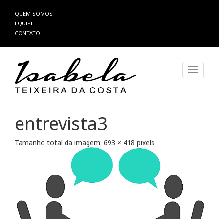
Pular
QUEM SOMOS
para
EQUIPE
o
CONTATO
conteúdo
Alterna
entrevista3
Tamanho total da imagem:
693
×
418
pixels