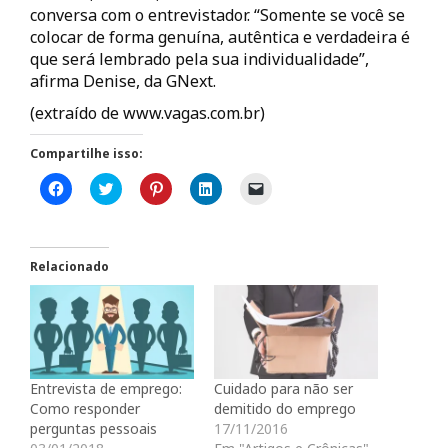
conversa com o entrevistador. “Somente se você se
colocar de forma genuína, autêntica e verdadeira é
que será lembrado pela sua individualidade”,
afirma Denise, da GNext.
(extraído de www.vagas.com.br)
Compartilhe isso:
C
C
C
C
C
l
l
l
l
l
i
i
i
i
i
q
q
q
q
q
u
u
u
u
u
e
e
e
e
e
p
p
p
p
p
Relacionado
a
a
a
a
a
r
r
r
r
r
a
a
a
a
a
c
c
c
c
e
o
o
o
o
n
m
m
m
m
v
p
p
p
p
i
a
a
a
a
a
r
r
r
r
r
Entrevista de emprego:
Cuidado para não ser
t
t
t
t
u
i
i
i
i
m
Como responder
demitido do emprego
l
l
l
l
l
perguntas pessoais
17/11/2016
h
h
h
h
i
a
a
a
a
n