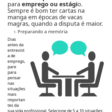
para
emprego ou estági
o.
Sempre é bom ter cartas na
manga em épocas de vacas
magras, quando a disputa é maior.
Preparando a memória
Dias
antes da
entrevist
a de
emprego,
pare
para
pensar
nas
situações
mais
importan
tes da
sua vida profissional. Selecione de 5 a 10 situações