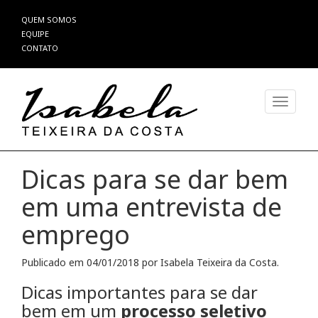
Pular
QUEM SOMOS
para
EQUIPE
o
CONTATO
conteúdo
Alterna
Dicas para se dar bem
em uma entrevista de
emprego
Publicado em
04/01/2018
por
Isabela Teixeira da Costa
.
Dicas importantes para se dar
bem em um
processo seletivo