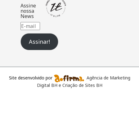
Assine
nossa
News
E-
mail
Assinar!
Site desenvolvido por
Agência de Marketing
Digital BH e Criação de Sites BH