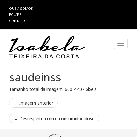
Pular
QUEM SOMOS
para
EQUIPE
o
CONTATO
conteúdo
Alterna
saudeinss
Tamanho total da imagem:
600
×
407
pixels
← Imagem anterior
←
Desrespeito com o consumidor idoso