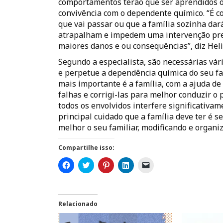
comportamentos terão que ser aprendidos o
convivência com o dependente químico. “É c
que vai passar ou que a família sozinha dará
atrapalham e impedem uma intervenção prec
maiores danos e ou consequências”, diz Hel
Segundo a especialista, são necessárias vár
e perpetue a dependência química do seu fam
mais importante é a família, com a ajuda de 
falhas e corrigi-las para melhor conduzir o
todos os envolvidos interfere significativa
principal cuidado que a família deve ter é s
melhor o seu familiar, modificando e organi
Compartilhe isso:
C
C
C
C
C
l
l
l
l
l
i
i
i
i
i
q
q
q
q
q
u
u
u
u
u
e
e
e
e
e
p
p
p
p
p
Relacionado
a
a
a
a
a
r
r
r
r
r
a
a
a
a
a