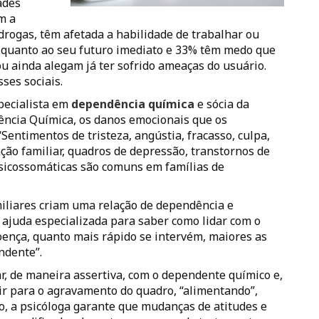
ades
m a
drogas, têm afetada a habilidade de trabalhar ou
s quanto ao seu futuro imediato e 33% têm medo que
u ainda alegam já ter sofrido ameaças do usuário.
ses sociais.
specialista em
dependência química
e sócia da
ncia Química, os danos emocionais que os
Sentimentos de tristeza, angústia, fracasso, culpa,
ação familiar, quadros de depressão, transtornos de
psicossomáticas são comuns em famílias de
miliares criam uma relação de dependência e
 ajuda especializada para saber como lidar com o
ença, quanto mais rápido se intervém, maiores as
ndente”.
, de maneira assertiva, com o dependente químico e,
uir para o agravamento do quadro, “alimentando”,
o, a psicóloga garante que mudanças de atitudes e