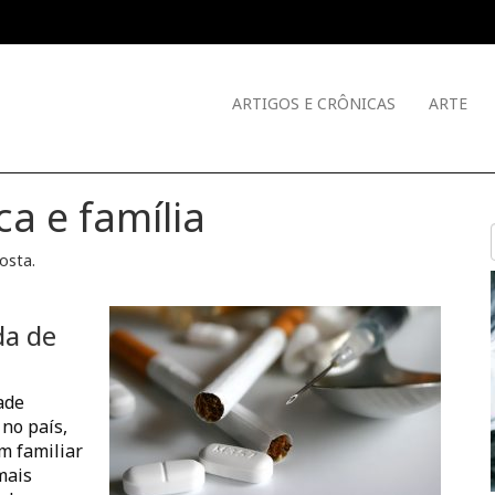
ARTIGOS E CRÔNICAS
ARTE
a e família
Costa
.
da de
ade
 no país,
m familiar
 mais