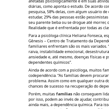
afetadas psicologicamente e em suas ativid
diárias, como aponta o estudo. De acordo co
pesquisa, 58% delas, com algum usuário de 
estudar, 29% das pessoas estão pessimista
seu parente beba ou se drogue até morrer, o
Realidade que é enfrentada por todas as clas
Para a psicóloga clínica Heliana Fonseca, e
Gênesis – Centro de Tratamento da Dependê
familiares enfrentam são os mais variados. “
raiva, instabilidade emocional, desestrutur
ansiedade e, até mesmo, doenças físicas e 
dependentes químicos”.
Ainda de acordo com a psicóloga, muitos fa
codependência. “As famílias devem procurar
problema. Assim como em qualquer outra do
chances de sucesso na recuperação do depe
Porém, muitas
famílias
não conseguem lidar
por isso, podem ao invés de ajudar, contrib
ainda mais, a dependência química. Para iss