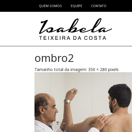
QUEM SOMOS
EQUIPE
CONTATO
Pular para o conteúdo
ombro2
Tamanho total da imagem:
350
×
280
pixels