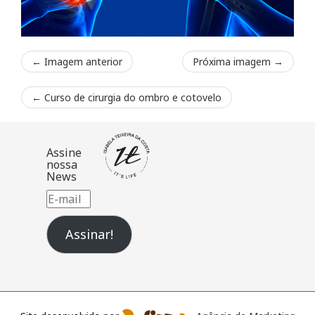
← Imagem anterior
Próxima imagem →
←
Curso de cirurgia do ombro e cotovelo
Assine
nossa
News
E-
mail
Assinar!