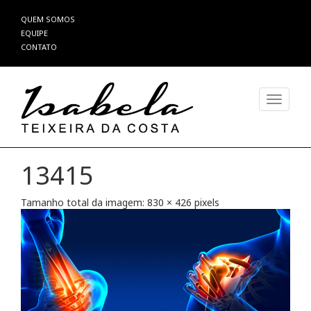
Pular
QUEM SOMOS
para
EQUIPE
o
CONTATO
conteúdo
Alterna
13415
Tamanho total da imagem:
830
×
426
pixels