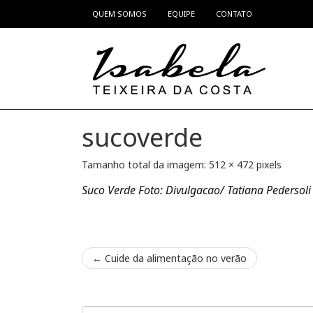
QUEM SOMOS
EQUIPE
CONTATO
Pular para o conteúdo
sucoverde
Tamanho total da imagem:
512
×
472
pixels
Suco Verde Foto: Divulgacao/ Tatiana Pedersoli
←
Cuide da alimentação no verão