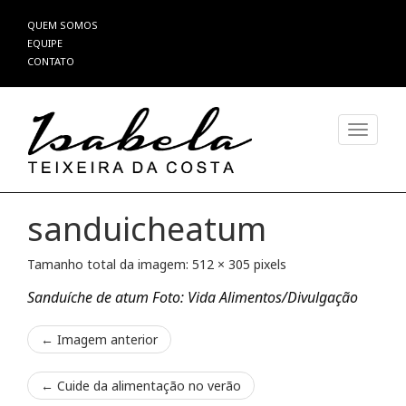
Pular
QUEM SOMOS
para
EQUIPE
o
CONTATO
conteúdo
Alterna
sanduicheatum
Tamanho total da imagem:
512
×
305
pixels
Sanduíche de atum Foto: Vida Alimentos/Divulgação
← Imagem anterior
←
Cuide da alimentação no verão