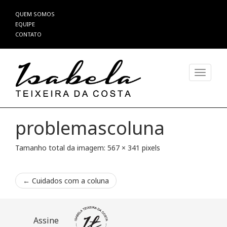
Pular
QUEM SOMOS
para
EQUIPE
o
CONTATO
conteúdo
Alterna
problemascoluna
Tamanho total da imagem:
567
×
341
pixels
←
Cuidados com a coluna
Assine