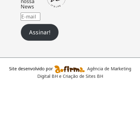
nossa
News
E-
mail
Assinar!
Site desenvolvido por
Agência de Marketing
Digital BH e Criação de Sites BH