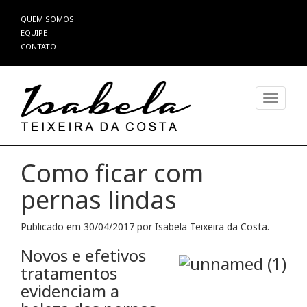
Pular
QUEM SOMOS
para
EQUIPE
o
CONTATO
conteúdo
Alterna
Como ficar com
pernas lindas
Publicado em
30/04/2017
por
Isabela Teixeira da Costa
.
Novos e efetivos
tratamentos
evidenciam a