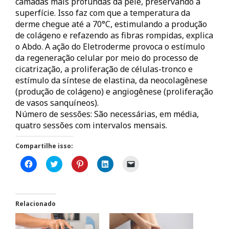
camadas mais profundas da pele, preservando a
superfície. Isso faz com que a temperatura da
derme chegue até a 70°C, estimulando a produção
de colágeno e refazendo as fibras rompidas, explica
o Abdo. A ação do Eletroderme provoca o estímulo
da regeneração celular por meio do processo de
cicatrização, a proliferação de células-tronco e
estímulo da síntese de elastina, da neocolagênese
(produção de colágeno) e angiogênese (proliferação
de vasos sanquíneos).
Número de sessões: São necessárias, em média,
quatro sessões com intervalos mensais.
Compartilhe isso:
C
C
C
C
C
l
l
l
l
l
i
i
i
i
i
q
q
q
q
q
u
u
u
u
u
e
e
e
e
e
p
p
p
p
p
Relacionado
a
a
a
a
a
r
r
r
r
r
a
a
a
a
a