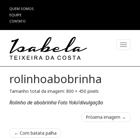
Pular
QUEM SOMOS
para
EQUIPE
o
CONTATO
conteúdo
Alterna
rolinhoabobrinha
Tamanho total da imagem:
800
×
450
pixels
Rolinho de abobrinha Foto Yoki/divulgação
Próxima imagem →
←
Com batata palha