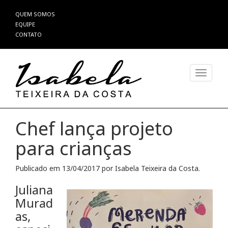
Pular
QUEM SOMOS
para
EQUIPE
o
CONTATO
conteúdo
Alterna
Chef lança projeto
para crianças
Publicado em
13/04/2017
por
Isabela Teixeira da Costa
.
Juliana
Murad
as,