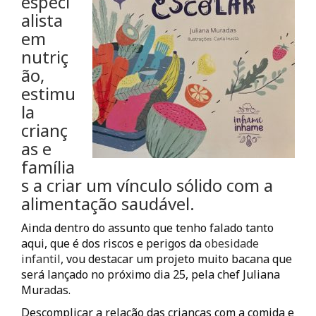
especi
alista
em
nutriç
ão,
estimu
la
crianç
as e
família
s a criar um vínculo sólido com a
alimentação saudável.
Ainda dentro do assunto que tenho falado tanto
aqui, que é dos riscos e perigos da
obesidade
infantil
, vou destacar um projeto muito bacana que
será lançado no próximo dia 25, pela chef Juliana
Muradas.
Descomplicar a relação das crianças com a comida e