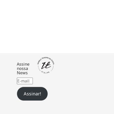
Assine
nossa
News
E-
mail
Assinar!