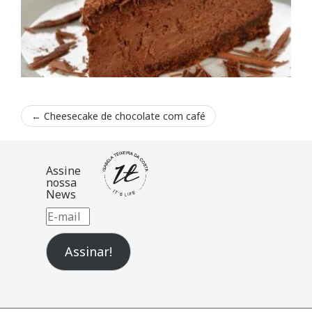
←
Cheesecake de chocolate com café
Assine
nossa
News
E-
mail
Assinar!