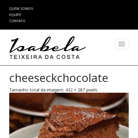
Pular
QUEM SOMOS
para
EQUIPE
o
CONTATO
conteúdo
Alterna
cheeseckchocolate
Tamanho total da imagem:
432
×
287
pixels