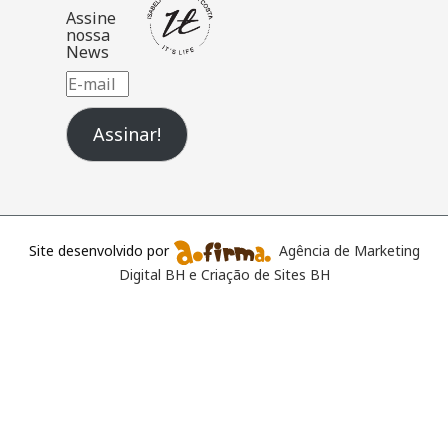
Assine
nossa
News
E-
mail
Assinar!
Site desenvolvido por
Agência de Marketing
Digital BH e Criação de Sites BH