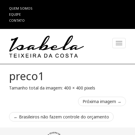
Pular
QUEM SOMOS
para
EQUIPE
o
CONTATO
conteúdo
Alterna
preco1
Tamanho total da imagem:
400
×
400
pixels
Próxima imagem →
←
Brasileiros não fazem controle do orçamento