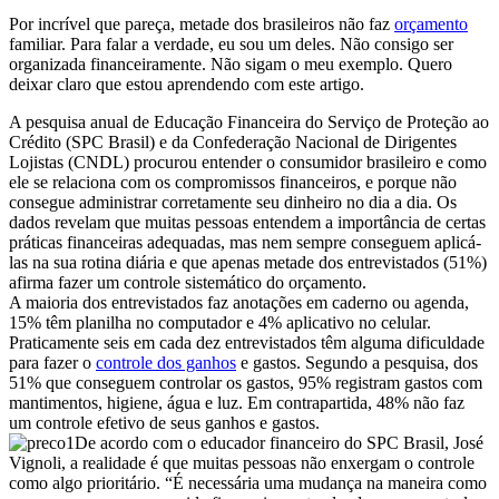
Por incrível que pareça, metade dos brasileiros não faz
orçamento
familiar. Para falar a verdade, eu sou um deles. Não consigo ser
organizada financeiramente. Não sigam o meu exemplo. Quero
deixar claro que estou aprendendo com este artigo.
A pesquisa anual de Educação Financeira do Serviço de Proteção ao
Crédito (SPC Brasil) e da Confederação Nacional de Dirigentes
Lojistas (CNDL) procurou entender o consumidor brasileiro e como
ele se relaciona com os compromissos financeiros, e porque não
consegue administrar corretamente seu dinheiro no dia a dia. Os
dados revelam que muitas pessoas entendem a importância de certas
práticas financeiras adequadas, mas nem sempre conseguem aplicá-
las na sua rotina diária e que apenas metade dos entrevistados (51%)
afirma fazer um controle sistemático do orçamento.
A maioria dos entrevistados faz anotações em caderno ou agenda,
15% têm planilha no computador e 4% aplicativo no celular.
Praticamente seis em cada dez entrevistados têm alguma dificuldade
para fazer o
controle dos ganhos
e gastos. Segundo a pesquisa, dos
51% que conseguem controlar os gastos, 95% registram gastos com
mantimentos, higiene, água e luz. Em contrapartida, 48% não faz
um controle efetivo de seus ganhos e gastos.
De acordo com o educador financeiro do SPC Brasil, José
Vignoli, a realidade é que muitas pessoas não enxergam o controle
como algo prioritário. “É necessária uma mudança na maneira como