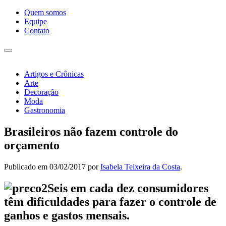
Pular
Quem somos
para
Equipe
o
Contato
conteúdo
Alternar
navegação
Artigos e Crônicas
Arte
Decoração
Moda
Gastronomia
Brasileiros não fazem controle do
orçamento
Publicado em
03/02/2017
por
Isabela Teixeira da Costa
.
Seis em cada dez consumidores
têm dificuldades para fazer o controle de
ganhos e gastos mensais.