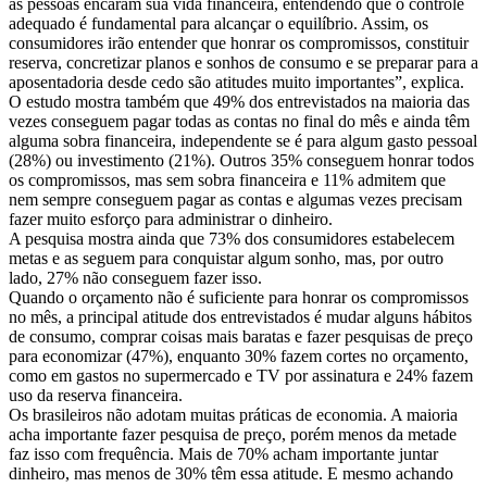
as pessoas encaram sua vida financeira, entendendo que o controle
adequado é fundamental para alcançar o equilíbrio. Assim, os
consumidores irão entender que honrar os compromissos, constituir
reserva, concretizar planos e sonhos de consumo e se preparar para a
aposentadoria desde cedo são atitudes muito importantes”, explica.
O estudo mostra também que 49% dos entrevistados na maioria das
vezes conseguem pagar todas as contas no final do mês e ainda têm
alguma sobra financeira, independente se é para algum gasto pessoal
(28%) ou investimento (21%). Outros 35% conseguem honrar todos
os compromissos, mas sem sobra financeira e 11% admitem que
nem sempre conseguem pagar as contas e algumas vezes precisam
fazer muito esforço para administrar o dinheiro.
A pesquisa mostra ainda que 73% dos consumidores estabelecem
metas e as seguem para conquistar algum sonho, mas, por outro
lado, 27% não conseguem fazer isso.
Quando o orçamento não é suficiente para honrar os compromissos
no mês, a principal atitude dos entrevistados é mudar alguns hábitos
de consumo, comprar coisas mais baratas e fazer pesquisas de preço
para economizar (47%), enquanto 30% fazem cortes no orçamento,
como em gastos no supermercado e TV por assinatura e 24% fazem
uso da reserva financeira.
Os brasileiros não adotam muitas práticas de economia. A maioria
acha importante fazer pesquisa de preço, porém menos da metade
faz isso com frequência. Mais de 70% acham importante juntar
dinheiro, mas menos de 30% têm essa atitude. E mesmo achando