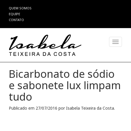
Pular
QUEM SOMOS
para
EQUIPE
o
CONTATO
conteúdo
Alterna
Bicarbonato de sódio
e sabonete lux limpam
tudo
Publicado em
27/07/2016
por
Isabela Teixeira da Costa
.