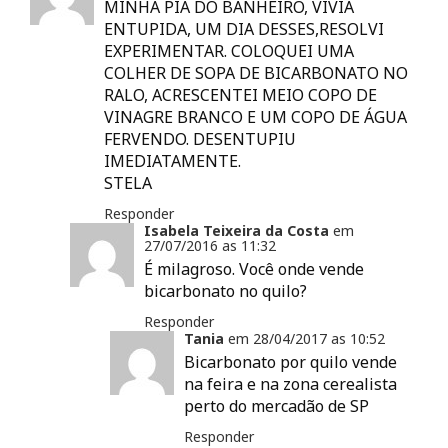
n
MINHA PIA DO BANHEIRO, VIVIA
e
ENTUPIDA, UM DIA DESSES,RESOLVI
l
a
EXPERIMENTAR. COLOQUEI UMA
)
COLHER DE SOPA DE BICARBONATO NO
RALO, ACRESCENTEI MEIO COPO DE
VINAGRE BRANCO E UM COPO DE ÁGUA
FERVENDO. DESENTUPIU
IMEDIATAMENTE.
STELA
Responder
Isabela Teixeira da Costa
em
27/07/2016 as
11:32
É milagroso. Você onde vende
bicarbonato no quilo?
Responder
Tania
em
28/04/2017 as
10:52
Bicarbonato por quilo vende
na feira e na zona cerealista
perto do mercadão de SP
Responder