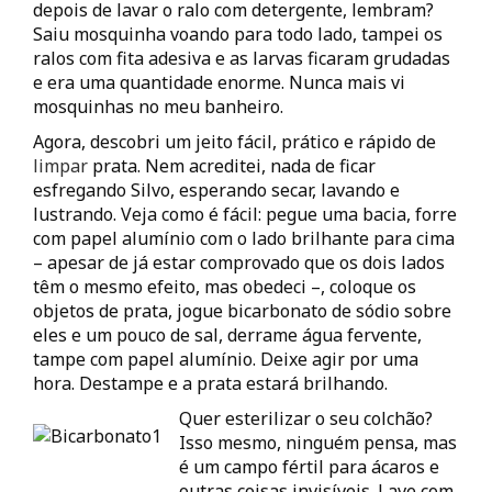
depois de lavar o ralo com detergente, lembram?
Saiu mosquinha voando para todo lado, tampei os
ralos com fita adesiva e as larvas ficaram grudadas
e era uma quantidade enorme. Nunca mais vi
mosquinhas no meu banheiro.
Agora, descobri um jeito fácil, prático e rápido de
limpar
prata. Nem acreditei, nada de ficar
esfregando Silvo, esperando secar, lavando e
lustrando. Veja como é fácil: pegue uma bacia, forre
com papel alumínio com o lado brilhante para cima
– apesar de já estar comprovado que os dois lados
têm o mesmo efeito, mas obedeci –, coloque os
objetos de prata, jogue bicarbonato de sódio sobre
eles e um pouco de sal, derrame água fervente,
tampe com papel alumínio. Deixe agir por uma
hora. Destampe e a prata estará brilhando.
Quer esterilizar o seu colchão?
Isso mesmo, ninguém pensa, mas
é um campo fértil para ácaros e
outras coisas invisíveis. Lave com