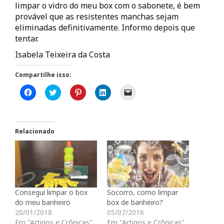
limpar o vidro do meu box com o sabonete, é bem
provável que as resistentes manchas sejam
eliminadas definitivamente. Informo depois que
tentar.
Isabela Teixeira da Costa
Compartilhe isso:
C
C
C
C
C
l
l
l
l
l
i
i
i
i
i
q
q
q
q
q
u
u
u
u
u
e
e
e
e
e
p
p
p
p
p
Relacionado
a
a
a
a
a
r
r
r
r
r
a
a
a
a
a
c
c
c
c
e
o
o
o
o
n
m
m
m
m
v
p
p
p
p
i
a
a
a
a
a
r
r
r
r
r
Consegui limpar o box
Socorro, como limpar
t
t
t
t
u
i
i
i
i
m
do meu banheiro
box de banheiro?
l
l
l
l
l
20/01/2018
05/07/2016
h
h
h
h
i
a
a
a
a
n
Em "Artigos e Crônicas"
Em "Artigos e Crônicas"