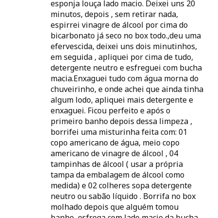
esponja louça lado macio. Deixei uns 20
minutos, depois , sem retirar nada,
espirrei vinagre de álcool por cima do
bicarbonato já seco no box todo.,deu uma
efervescida, deixei uns dois minutinhos,
em seguida , apliquei por cima de tudo,
detergente neutro e esfreguei com bucha
macia.Enxaguei tudo com água morna do
chuveirinho, e onde achei que ainda tinha
algum lodo, apliquei mais detergente e
enxaguei. Ficou perfeito e após o
primeiro banho depois dessa limpeza ,
borrifei uma misturinha feita com: 01
copo americano de água, meio copo
americano de vinagre de álcool , 04
tampinhas de álcool ( usar a própria
tampa da embalagem de álcool como
medida) e 02 colheres sopa detergente
neutro ou sabão líquido . Borrifa no box
molhado depois que alguém tomou
banho, esfrega com lado macio da bucha