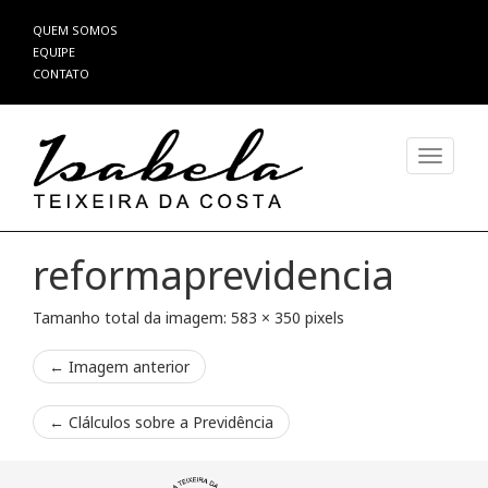
Pular
QUEM SOMOS
para
EQUIPE
o
CONTATO
conteúdo
Alterna
reformaprevidencia
Tamanho total da imagem:
583
×
350
pixels
← Imagem anterior
←
Clálculos sobre a Previdência