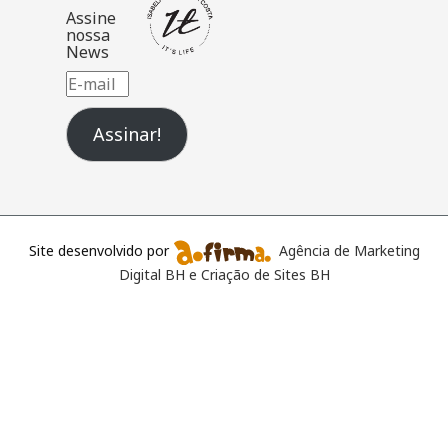
Assine
nossa
News
E-
mail
Assinar!
Site desenvolvido por
Agência de Marketing
Digital BH e Criação de Sites BH