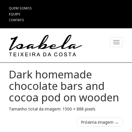
Pular
QUEM SOMOS
para
EQUIPE
o
CONTATO
conteúdo
Alterna
Dark homemade
chocolate bars and
cocoa pod on wooden
Tamanho total da imagem:
1500
×
888
pixels
Próxima imagem →