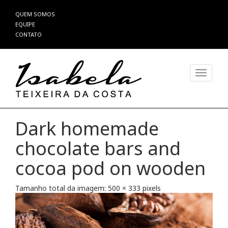
Pular
QUEM SOMOS
para
EQUIPE
o
CONTATO
conteúdo
Alterna
Dark homemade
chocolate bars and
cocoa pod on wooden
Tamanho total da imagem:
500
×
333
pixels