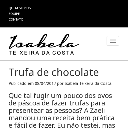
Pular
QUEM SOMOS
para
EQUIPE
o
CONTATO
conteúdo
Alterna
Trufa de chocolate
Publicado em
08/04/2017
por
Isabela Teixeira da Costa
.
Que tal fugir um pouco dos ovos
de páscoa de fazer trufas para
presentear as pessoas? A Zaeli
mandou uma receita bem prática
e fácil de fazer. Eu não testei, mas