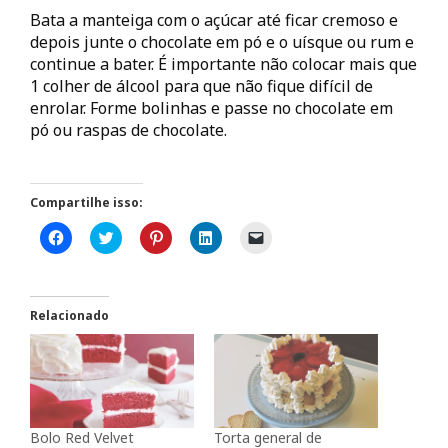
Bata a manteiga com o açúcar até ficar cremoso e
depois junte o chocolate em pó e o uísque ou rum e
continue a bater. É importante não colocar mais que
1 colher de álcool para que não fique difícil de
enrolar. Forme bolinhas e passe no chocolate em
pó ou raspas de chocolate.
Compartilhe isso:
C
C
C
C
C
l
l
l
l
l
i
i
i
i
i
q
q
q
q
q
u
u
u
u
u
e
e
e
e
e
p
p
p
p
p
Relacionado
a
a
a
a
a
r
r
r
r
r
a
a
a
a
a
c
c
c
c
e
o
o
o
o
n
m
m
m
m
v
p
p
p
p
i
a
a
a
a
a
r
r
r
r
r
Bolo Red Velvet
Torta general de
t
t
t
t
u