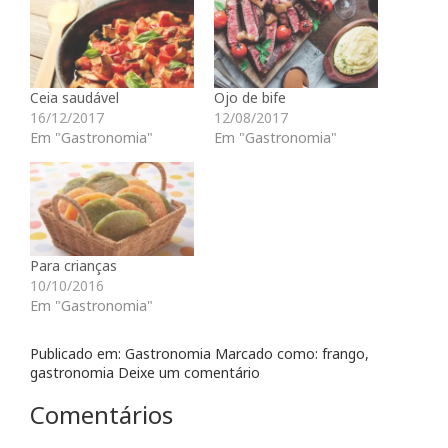
a
a
a
a
a
c
c
c
c
e
o
o
o
o
n
m
m
m
m
v
p
p
p
p
i
a
a
a
a
a
r
r
r
r
r
Ceia saudável
Ojo de bife
t
t
t
t
u
i
i
i
i
m
16/12/2017
12/08/2017
l
l
l
l
l
Em "Gastronomia"
Em "Gastronomia"
h
h
h
h
i
a
a
a
a
n
r
r
r
r
k
n
n
n
n
p
o
o
o
o
o
F
T
P
L
r
a
w
i
i
e
c
i
n
n
-
e
t
t
k
m
b
t
e
e
a
Para crianças
o
e
r
d
i
10/10/2016
o
r
e
I
l
k
(
s
n
p
Em "Gastronomia"
(
a
t
(
a
a
b
(
a
r
b
r
a
b
a
r
e
b
r
u
Publicado em:
Gastronomia
Marcado como:
frango
,
e
e
r
e
m
gastronomia
Deixe um comentário
e
m
e
e
a
m
n
e
m
m
n
o
m
n
i
Comentários
o
v
n
o
g
v
a
o
v
o
a
j
v
a
(