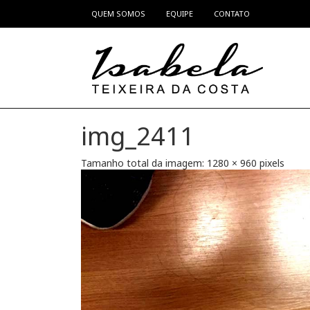
QUEM SOMOS
EQUIPE
CONTATO
Pular para o conteúdo
img_2411
Tamanho total da imagem:
1280
×
960
pixels