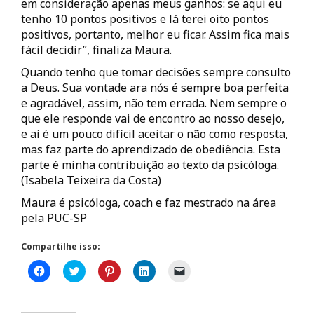
em consideração apenas meus ganhos: se aqui eu
tenho 10 pontos positivos e lá terei oito pontos
positivos, portanto, melhor eu ficar. Assim fica mais
fácil decidir”, finaliza Maura.
Quando tenho que tomar decisões sempre consulto
a Deus. Sua vontade ara nós é sempre boa perfeita
e agradável, assim, não tem errada. Nem sempre o
que ele responde vai de encontro ao nosso desejo,
e aí é um pouco difícil aceitar o não como resposta,
mas faz parte do aprendizado de obediência. Esta
parte é minha contribuição ao texto da psicóloga.
(Isabela Teixeira da Costa)
Maura é psicóloga, coach e faz mestrado na área
pela PUC-SP
Compartilhe isso:
C
C
C
C
C
l
l
l
l
l
i
i
i
i
i
q
q
q
q
q
u
u
u
u
u