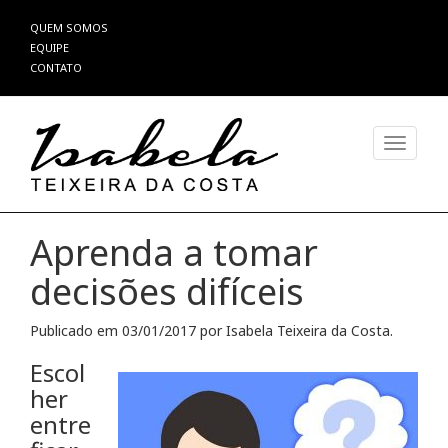
Pular
QUEM SOMOS
para
EQUIPE
o
CONTATO
conteúdo
Alterna
Aprenda a tomar
decisões difíceis
Publicado em
03/01/2017
por
Isabela Teixeira da Costa
.
Escol
her
entre