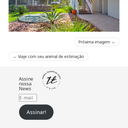
Próxima imagem →
←
Viaje com seu animal de estimação
Assine
nossa
News
E-
mail
Assinar!