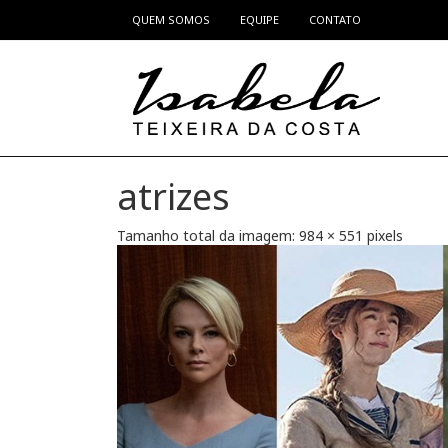
QUEM SOMOS
EQUIPE
CONTATO
Pular para o conteúdo
atrizes
Tamanho total da imagem:
984
×
551
pixels