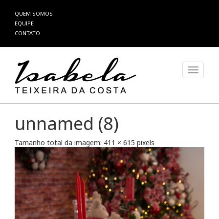
Pular
QUEM SOMOS
para
EQUIPE
o
CONTATO
conteúdo
Alterna
unnamed (8)
Tamanho total da imagem:
411
×
615
pixels