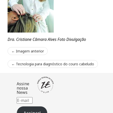
Dra. Cristiane Câmara Alves Foto Divulgação
← Imagem anterior
←
Tecnologia para diagnóstico do couro cabeludo
Assine
nossa
News
E-
mail