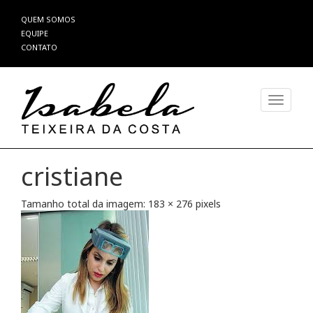
Pular
QUEM SOMOS
para
EQUIPE
o
CONTATO
conteúdo
Alterna
cristiane
Tamanho total da imagem:
183
×
276
pixels