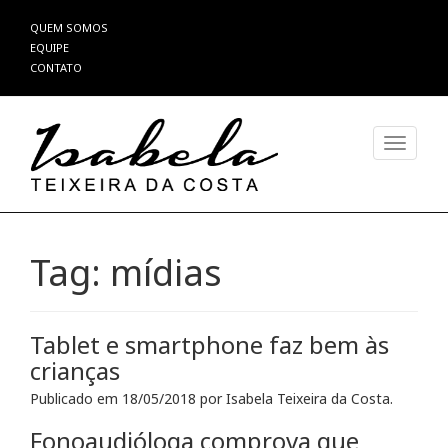
Pular
QUEM SOMOS
para
EQUIPE
o
CONTATO
conteúdo
Alterna
Tag:
mídias
Tablet e smartphone faz bem às
crianças
Publicado em
18/05/2018
por
Isabela Teixeira da Costa
.
Fonoaudióloga comprova que