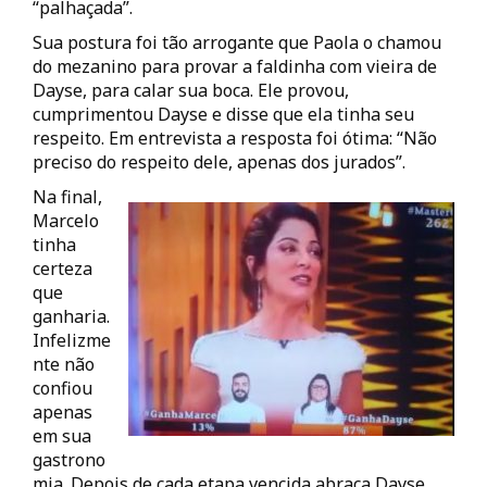
“palhaçada”.
Sua postura foi tão arrogante que Paola o chamou
do mezanino para provar a faldinha com vieira de
Dayse, para calar sua boca. Ele provou,
cumprimentou Dayse e disse que ela tinha seu
respeito. Em entrevista a resposta foi ótima: “Não
preciso do respeito dele, apenas dos jurados”.
Na final,
Marcelo
tinha
certeza
que
ganharia.
Infelizme
nte não
confiou
apenas
em sua
gastrono
mia. Depois de cada etapa vencida abraça Dayse,