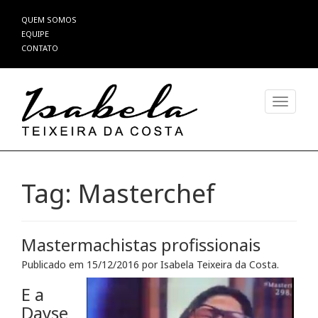
Pular
QUEM SOMOS
para
EQUIPE
o
CONTATO
conteúdo
Alterna
Tag:
Masterchef
Mastermachistas profissionais
Publicado em
15/12/2016
por
Isabela Teixeira da Costa
.
E a
Dayse