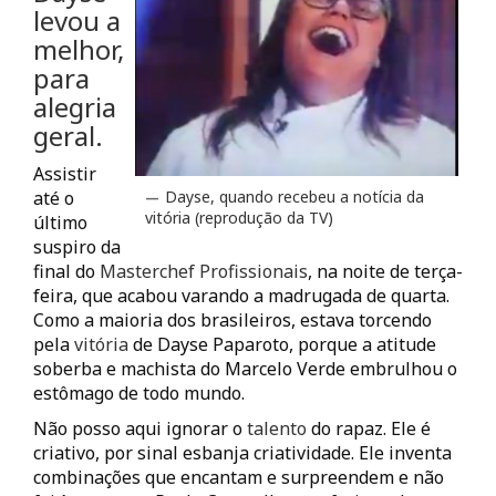
levou a
melhor,
para
alegria
geral.
Assistir
até o
Dayse, quando recebeu a notícia da
vitória (reprodução da TV)
último
suspiro da
final do
Masterchef Profissionais
, na noite de terça-
feira, que acabou varando a madrugada de quarta.
Como a maioria dos brasileiros, estava torcendo
pela
vitória
de Dayse Paparoto, porque a atitude
soberba e machista do Marcelo Verde embrulhou o
estômago de todo mundo.
Não posso aqui ignorar o
talento
do rapaz. Ele é
criativo, por sinal esbanja criatividade. Ele inventa
combinações que encantam e surpreendem e não