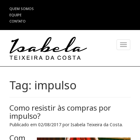
Pular
QUEM SOMOS
para
EQUIPE
o
CONTATO
conteúdo
Alterna
Tag:
impulso
Como resistir às compras por
impulso?
Publicado em
02/08/2017
por
Isabela Teixeira da Costa
.
Com