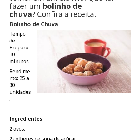
fazer um
bolinho de
chuva
? Confira a receita.
Bolinho de Chuva
Tempo
de
Preparo:
10
minutos.
Rendime
nto: 25 a
30
unidades
.
Ingredientes
2 ovos.
2 colheres de sopa de açúcar.