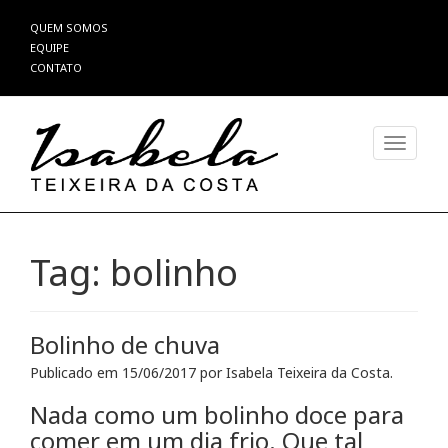
Pular
QUEM SOMOS
para
EQUIPE
o
CONTATO
conteúdo
Alterna
Tag:
bolinho
Bolinho de chuva
Publicado em
15/06/2017
por
Isabela Teixeira da Costa
.
Nada como um bolinho doce para
comer em um dia frio. Que tal