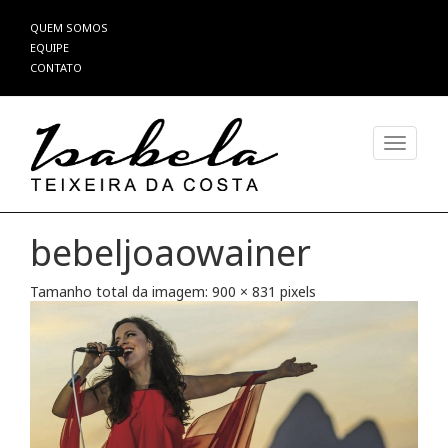
Pular
QUEM SOMOS
para
EQUIPE
o
CONTATO
conteúdo
Alterna
bebeljoaowainer
Tamanho total da imagem:
900
×
831
pixels