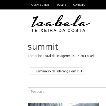
QUEM SOMOS
EQUIPE
CONTATO
Pular para o conteúdo
summit
Tamanho total da imagem:
340
×
204
pixels
←
Seminário de liderança em BH